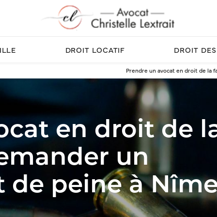
ILLE
DROIT LOCATIF
DROIT DES
Prendre un avocat en droit de la
cat en droit de l
demander un
de peine à Nîme