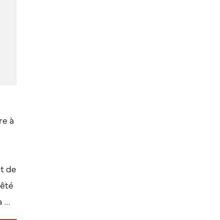
re à
t de
rêté
...