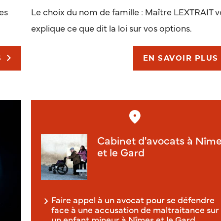
es
Le choix du nom de famille : Maître LEXTRAIT 
explique ce que dit la loi sur vos options.
S
EN SAVOIR PLUS
Cabinet d'avocats à Nîm
et le Gard
Faire appel à un avocat pour se défendre
face à une accusation de maltraitance sur
un enfant mineur à Nîmes et le Gard