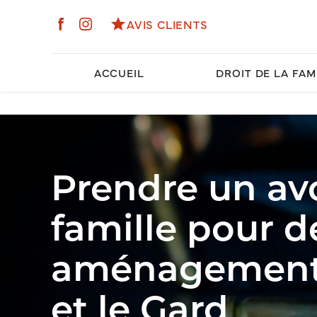
Panneau de gestion des cookies
star
AVIS CLIENTS
ACCUEIL
DROIT DE LA FAM
Prendre un avo
famille pour 
aménagement 
et le Gard