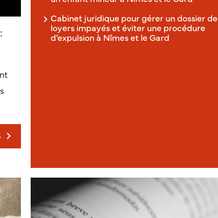
Cabinet juridique pour gérer un dossier de
loyers impayés et éviter une procédure
:
d’expulsion à Nîmes et le Gard
nt
es
S