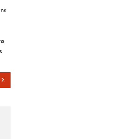
ons
s
ns
s